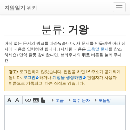
위키
지암일기
Toggl
navig
분류:
거왕
아직 없는 문서의 링크를 따라왔습니다. 새 문서를 만들려면 아래 상
자에 내용을 입력하면 됩니다. (자세한 내용은
도움말 문서
를 참조
하세요) 만약 잘못 찾아왔다면, 브라우저의
뒤로
버튼을 눌러 주세
요.
경고:
로그인하지 않았습니다. 편집을 하면 IP 주소가 공개되게
됩니다.
로그인
하거나
계정을 생성하면
편집자가 사용자
이름으로 기록되고, 다른 장점도 있습니다.
고급
특수 문자
도움말