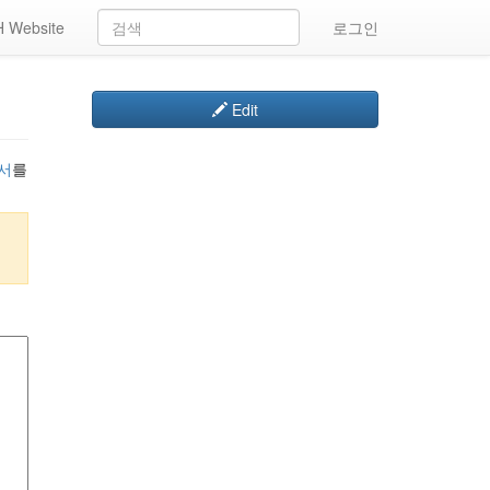
 Website
로그인
Edit
서
를